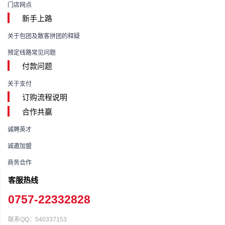
门店网点
新手上路
关于包团及散客拼团的释疑
预定线路常见问题
付款问题
关于支付
订购流程说明
合作共赢
诚聘英才
诚邀加盟
商务合作
客服热线
0757-22332828
联系QQ：540337153