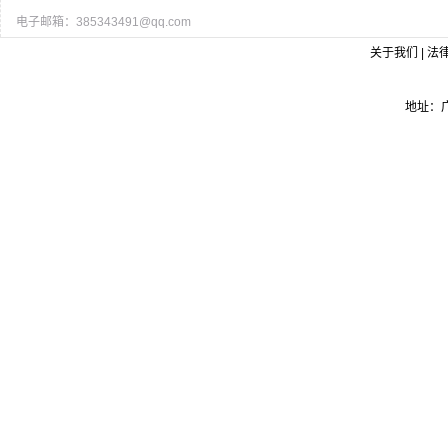
电子邮箱：385343491@qq.com
关于我们 | 法律
地址：