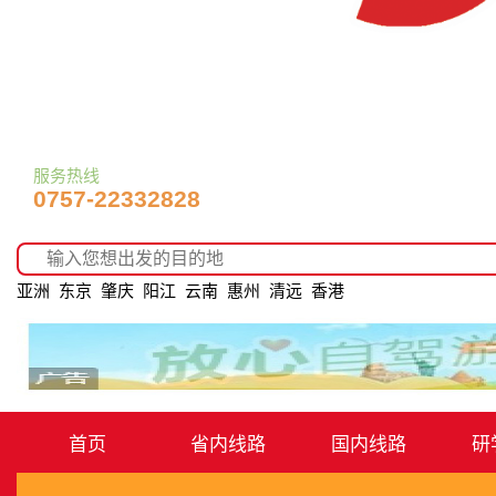
服务热线
0757-22332828
亚洲
东京
肇庆
阳江
云南
惠州
清远
香港
首页
省内线路
国内线路
研