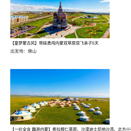
【童梦蒙古风】带娃勇闯内蒙双草原双飞亲子5天
出发地：佛山
【一价全含 趣游内蒙】希拉穆仁草原、沙漠迪士尼响沙湾、北方小