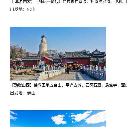
【 享游内蒙】（纯玩一价包）希拉穆仁草原、神奇响沙湾、伊利、
出发地：佛山
【劲爆山西】佛教圣地五台山、平遥古城、云冈石窟、悬空寺、壶
出发地：佛山