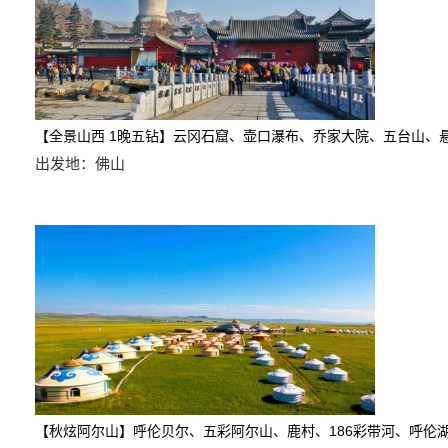
【全景山西 1晚五钻】云冈石窟、壶口瀑布、乔家大院、五
出发地：佛山