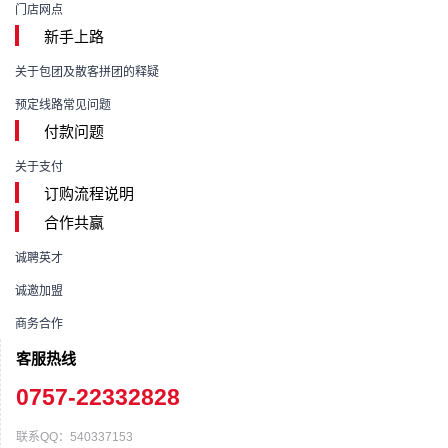
门店网点
新手上路
关于包团及散客拼团的释疑
预定线路常见问题
付款问题
关于支付
订购流程说明
合作共赢
诚聘英才
诚邀加盟
商务合作
客服热线
0757-22332828
联系QQ：540337153