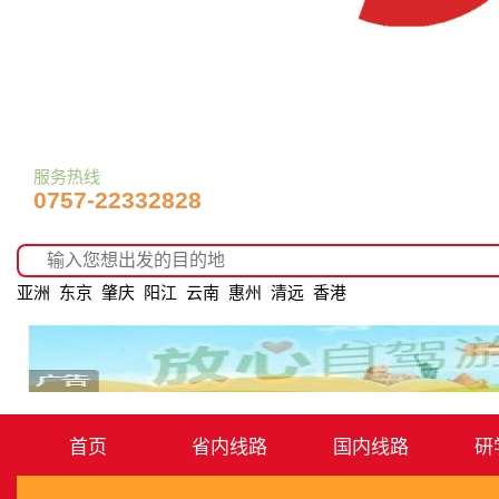
服务热线
0757-22332828
亚洲
东京
肇庆
阳江
云南
惠州
清远
香港
首页
省内线路
国内线路
研