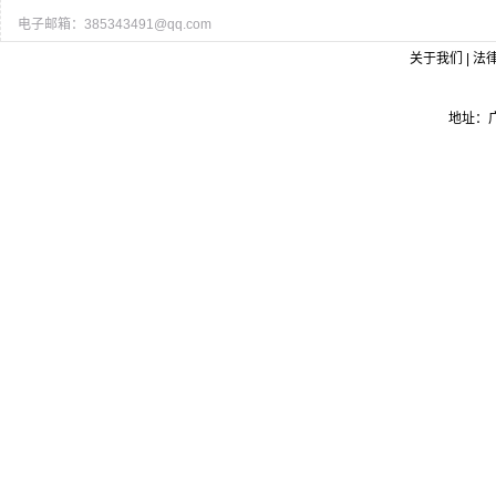
电子邮箱：385343491@qq.com
关于我们 | 法律
地址：