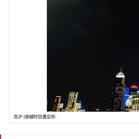
苏沪 |穿越时空遇见你